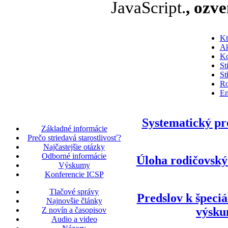
JavaScript.
, ozv
Kt
Ak
Ko
St
St
Ro
En
Systematický pr
Základné informácie
Prečo striedavá starostlivosť?
Najčastejšie otázky
Odborné informácie
Úloha rodičovský
Výskumy
Konferencie ICSP
Tlačové správy
Predslov k špeci
Najnovšie články
výsku
Z novín a časopisov
Audio a video