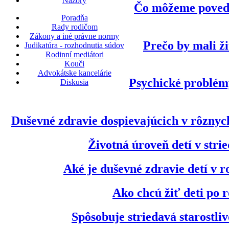
Názory
Čo môžeme povedať
Poradňa
Rady rodičom
Zákony a iné právne normy
Prečo by mali ži
Judikatúra - rozhodnutia súdov
Rodinní mediátori
Kouči
Advokátske kancelárie
Psychické problém
Diskusia
Duševné zdravie dospievajúcich v rôznyc
Životná úroveň detí v strie
Aké je duševné zdravie detí v 
Ako chcú žiť deti po 
Spôsobuje striedavá starostli