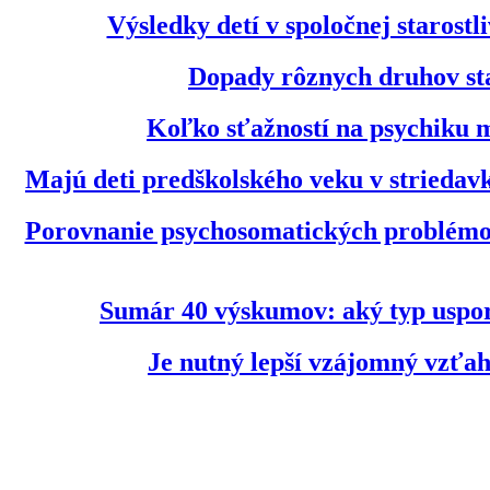
Výsledky detí v spoločnej starost
Dopady rôznych druhov star
Koľko sťažností na psychiku m
Majú deti predškolského veku v striedav
Porovnanie psychosomatických problémov 
Sumár 40 výskumov: aký typ usporia
Je nutný lepší vzájomný vzťah