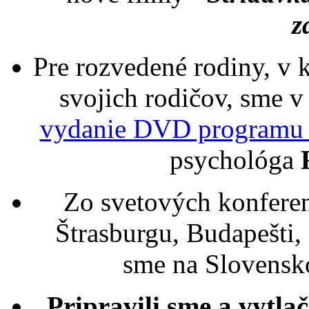
z
Pre rozvedené rodiny, v 
svojich rodičov, sme v
vydanie DVD program
psychológa
Zo svetových konferenc
Štrasburgu, Budapešti,
sme na Slovensko
Pripravili sme a vytlači