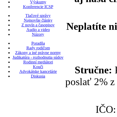
Výskumy
Konferencie ICSP
Tlačové správy
Najnovšie články
Neplatíte n
Z novín a časopisov
Audio a video
Názory
Poradňa
Rady rodičom
Zákony a iné právne normy
Judikatúra - rozhodnutia súdov
Rodinní mediátori
Stručne:
P
Kouči
Advokátske kancelárie
Diskusia
poslať 2% z 
IČO