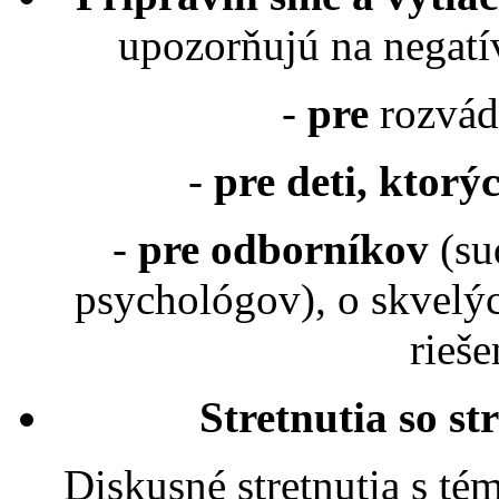
upozorňujú na negatí
-
pre
rozvád
-
pre deti, ktorý
-
pre odborníkov
(su
psychológov), o skvelýc
rieš
Stretnutia so st
Diskusné stretnutia s tém