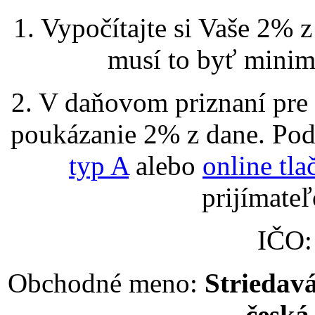
1. Vypočítajte si Vaše 2% 
musí to byť minimá
2. V daňovom priznaní pre 
poukázanie 2% z dane. Pod
typ A
alebo
online tla
prijímate
IČO
Obchodné meno:
Striedavá
česká