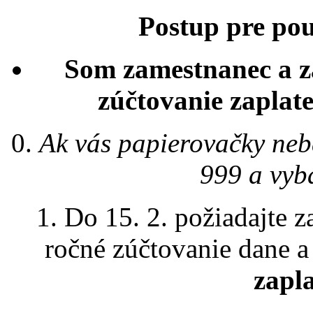
Postup pre po
Som zamestnanec a z
zúčtovanie zaplat
0.
Ak vás papierovačky neb
999 a vyb
1. Do 15. 2. požiadajte 
ročné zúčtovanie dane a 
zapl