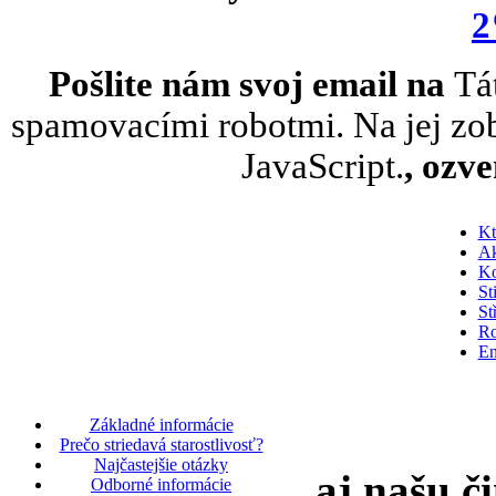
2
Pošlite nám svoj email na
Tá
spamovacími robotmi. Na jej zob
JavaScript.
, ozv
Kt
Ak
Ko
St
St
Ro
En
Základné informácie
Prečo striedavá starostlivosť?
Najčastejšie otázky
aj našu č
Odborné informácie