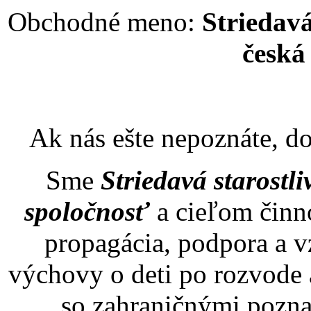
Obchodné meno:
Striedavá
česká
Ak nás ešte nepoznáte, d
Sme
Striedavá starostli
spoločnosť
a cieľom činno
propagácia, podpora a vz
výchovy o deti po rozvode 
so zahraničnými pozna