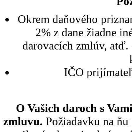
Po
Okrem daňového priznan
2% z dane žiadne iné
darovacích zmlúv, atď. -
IČO prijímateľ
O Vašich daroch s Vam
zmluvu.
Požiadavku na ňu 