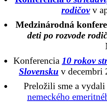
rodičov
v ap
Medzinárodná konfer
deti po rozvode rodi
Konferencia
10 rokov str
Slovensku
v decembri 2
Preložili sme a vydal
nemeckého emeritné