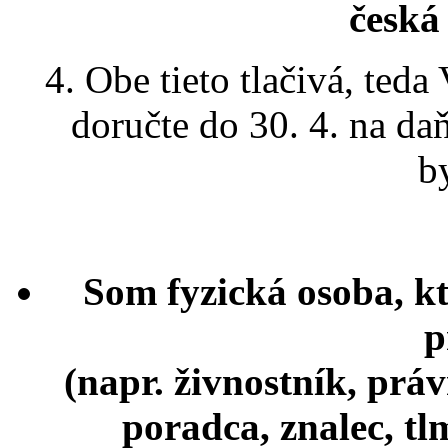
česká
4. Obe tieto tlačivá, ted
doručte do 30. 4. na d
b
Som fyzická osoba, k
p
(napr. živnostník, práv
poradca, znalec, tlm