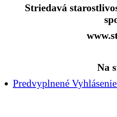
Striedavá starostlivo
sp
www.st
Na s
Predvyplnené Vyhláseni