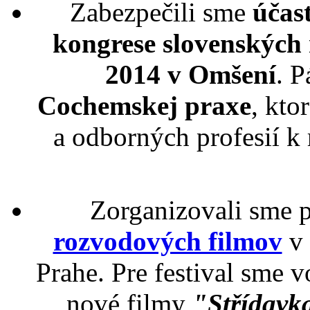
Zabezpečili sme
účas
kongrese slovenských
2014 v Omšení
. P
Cochemskej praxe
, kto
a odborných profesií k
Zorganizovali sme 
rozvodových filmov
v 
Prahe. Pre festival sme v
nové filmy
"Střídavka