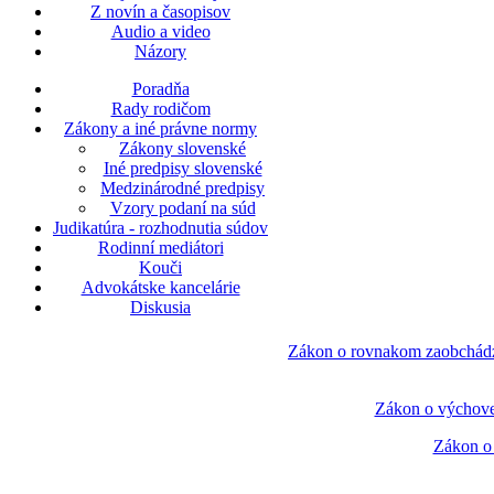
Z novín a časopisov
Audio a video
Názory
Poradňa
Rady rodičom
Zákony a iné právne normy
Zákony slovenské
Iné predpisy slovenské
Medzinárodné predpisy
Vzory podaní na súd
Judikatúra - rozhodnutia súdov
Rodinní mediátori
Kouči
Advokátske kancelárie
Diskusia
Zákon o rovnakom zaobchádzan
Zákon o výchove
Zákon o