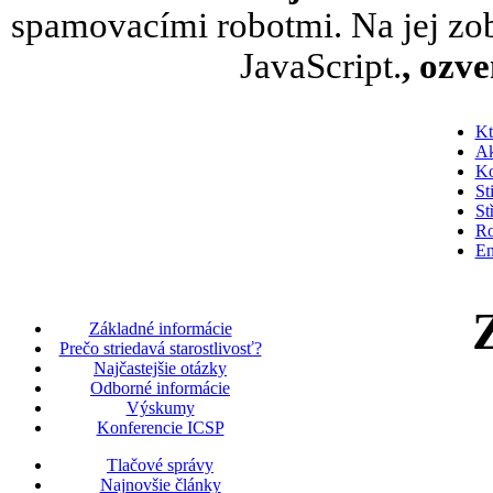
spamovacími robotmi. Na jej zob
JavaScript.
, ozv
Kt
Ak
Ko
St
St
Ro
En
Základné informácie
Prečo striedavá starostlivosť?
Najčastejšie otázky
Odborné informácie
Výskumy
Konferencie ICSP
Tlačové správy
Najnovšie články