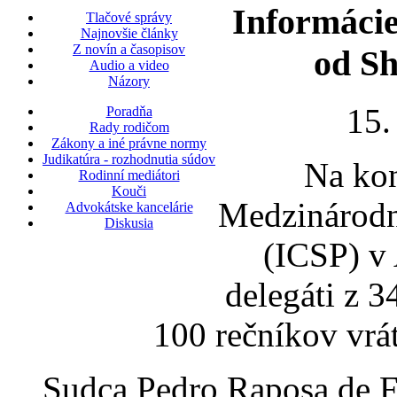
Informácie
Tlačové správy
Najnovšie články
Z novín a časopisov
od Sh
Audio a video
Názory
15.
Poradňa
Rady rodičom
Zákony a iné právne normy
Judikatúra - rozhodnutia súdov
Na kon
Rodinní mediátori
Kouči
Medzinárodná
Advokátske kancelárie
Diskusia
(ICSP) v 
delegáti z 3
100 rečníkov vrát
Sudca Pedro Raposa de Fi