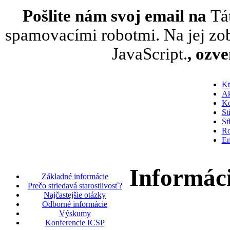
Pošlite nám svoj email na
Tá
spamovacími robotmi. Na jej zob
JavaScript.
, ozv
Kt
Ak
Ko
St
St
Ro
En
Informáci
Základné informácie
Prečo striedavá starostlivosť?
Najčastejšie otázky
Odborné informácie
Výskumy
Konferencie ICSP