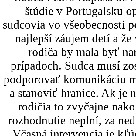
štúdie v Portugalsku op
sudcovia vo všeobecnosti po
najlepší záujem detí a že
rodiča by mala byť na
prípadoch. Sudca musí zos
podporovať komunikáciu med
a stanoviť hranice. Ak je n
rodičia to zvyčajne nako
rozhodnutie neplní, za ned
Včasná intervencia je kľ