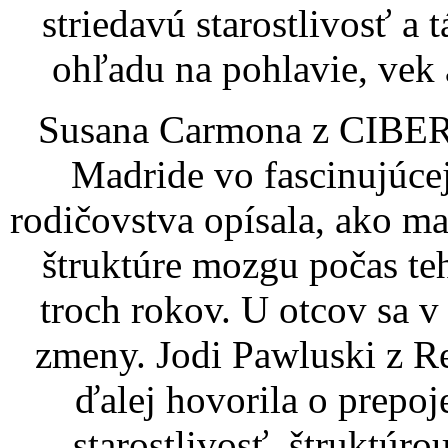
striedavú starostlivosť a 
ohľadu na pohlavie, vek 
Susana Carmona z CIBERS
Madride vo fascinujúcej
rodičovstva opísala, ako 
štruktúre mozgu počas te
troch rokov. U otcov sa 
zmeny. Jodi Pawluski z R
ďalej hovorila o prepo
starostlivosť, štruktú