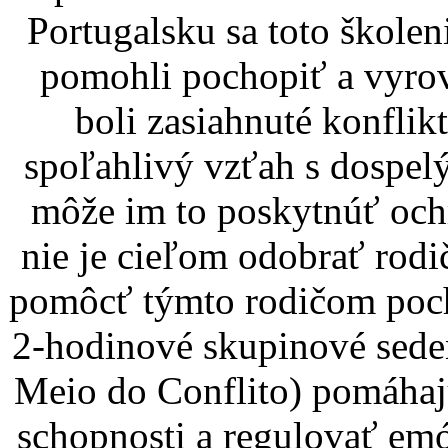
Portugalsku sa toto školen
pomohli pochopiť a vyrov
boli zasiahnuté konfli
spoľahlivý vzťah s dospelý
môže im to poskytnúť ochr
nie je cieľom odobrať rodi
pomôcť týmto rodičom pocho
2-hodinové skupinové sede
Meio do Conflito) pomáhaj
schopnosti a regulovať em