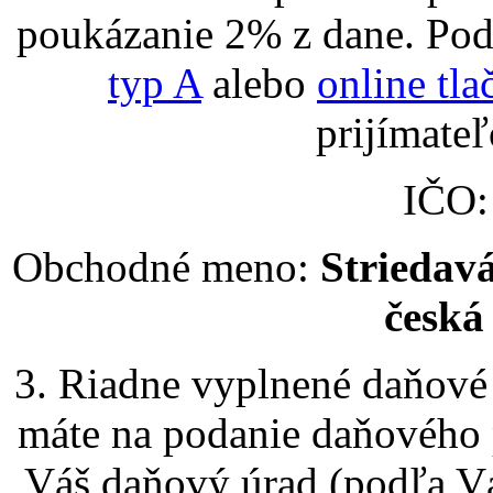
poukázanie 2% z dane. Pod
typ A
alebo
online tla
prijímate
IČO
Obchodné meno:
Striedavá
česká
3. Riadne vyplnené daňové 
máte na podanie daňového p
Váš daňový úrad (podľa Vá