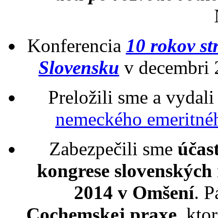
Konferencia
10 rokov str
Slovensku
v decembri 2
Preložili sme a vydal
nemeckého emeritné
Zabezpečili sme
účas
kongrese slovenských
2014 v Omšení
. P
Cochemskej praxe
, kto