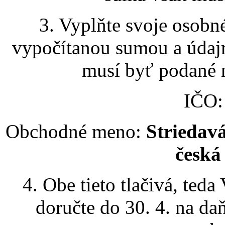
3. Vyplňte svoje osobn
vypočítanou sumou a údajm
musí byť podané n
IČO
Obchodné meno:
Striedavá
česká
4. Obe tieto tlačivá, ted
doručte do 30. 4. na d