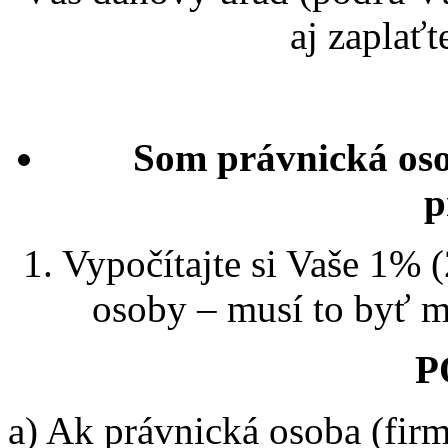
aj zaplaťt
Som právnická os
p
1. Vypočítajte si Vaše 1% 
osoby – musí to byť m
P
a) Ak právnická osoba (fir