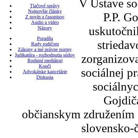
V Ústave soc
Tlačové správy
Najnovšie články
P.P. Go
Z novín a časopisov
Audio a video
uskutočnil
Názory
Poradňa
striedav
Rady rodičom
Zákony a iné právne normy
zorganizova
Judikatúra - rozhodnutia súdov
Rodinní mediátori
Kouči
sociálnej p
Advokátske kancelárie
Diskusia
sociálnyc
Gojdiča
občianskym združením St
slovensko-