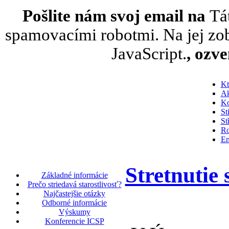
Pošlite nám svoj email na
Tá
spamovacími robotmi. Na jej zob
JavaScript.
, ozv
Kt
Ak
Ko
St
St
Ro
En
Stretnutie 
Základné informácie
Prečo striedavá starostlivosť?
Najčastejšie otázky
Odborné informácie
Výskumy
Konferencie ICSP