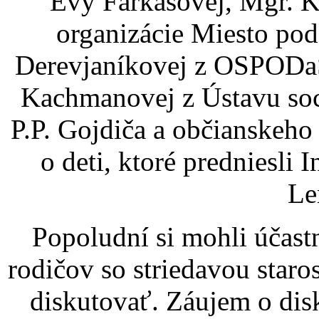
Evy Farkašovej, Mgr. K
organizácie Miesto pod
Derevjaníkovej z OSPODa
Kachmanovej z Ústavu soci
P.P. Gojdiča a občianskeho 
o deti, ktoré predniesli
Le
Popoludní si mohli účast
rodičov so striedavou staro
diskutovať. Záujem o disk