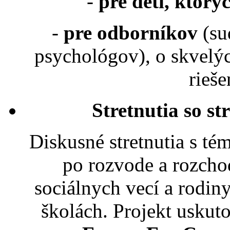
-
pre deti, ktorý
-
pre odborníkov
(su
psychológov), o skvelýc
rieš
Stretnutia so st
Diskusné stretnutia s tém
po rozvode a rozcho
sociálnych vecí a rodin
školách. Projekt uskut