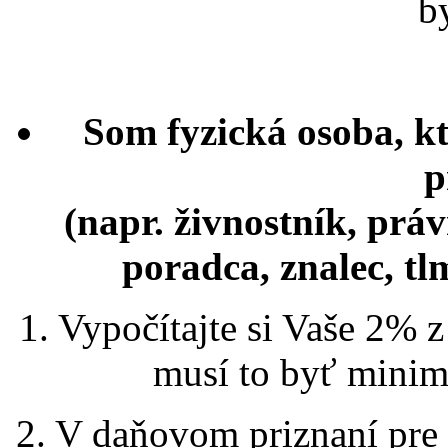
b
Som fyzická osoba, k
p
(napr. živnostník, práv
poradca, znalec, tlm
1. Vypočítajte si Vaše 2% 
musí to byť minimá
2. V daňovom priznaní pre 