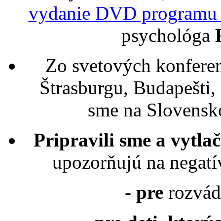
vydanie DVD program
psychológa
Zo svetových konferenc
Štrasburgu, Budapešti,
sme na Slovensko
Pripravili sme a vytlači
upozorňujú na negatí
-
pre
rozvád