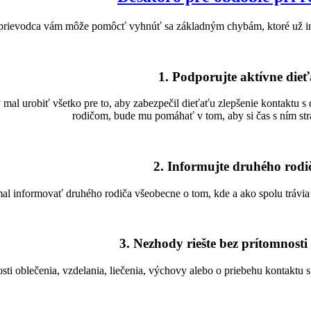
prievodca vám môže pomôcť vyhnúť sa základným chybám, ktoré už iní p
1. Podporujte aktívne dieť
by mal urobiť všetko pre to, aby zabezpečil dieťaťu zlepšenie kontaktu
rodičom, bude mu pomáhať v tom, aby si čas s ním str
2. Informujte druhého rodi
mal informovať druhého rodiča všeobecne o tom, kde a ako spolu trávia 
3. Nezhody riešte bez prítomnosti
ti oblečenia, vzdelania, liečenia, výchovy alebo o priebehu kontaktu s 