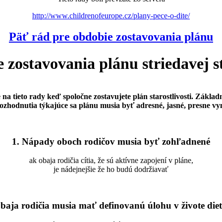
http://www.childrenofeurope.cz/plany-pece-o-dite/
Päť rád pre obdobie zostavovania plánu
 zostavovania plánu striedavej sta
na tieto rady keď spoločne zostavujete plán starostlivosti. Základ
ozhodnutia týkajúce sa plánu musia byť adresné, jasné, presne v
1. Nápady oboch rodičov musia byť zohľadnené
ak obaja rodičia cítia, že sú aktívne zapojení v pláne,
je nádejnejšie že ho budú dodržiavať
Obaja rodičia musia mať definovanú úlohu v živote die