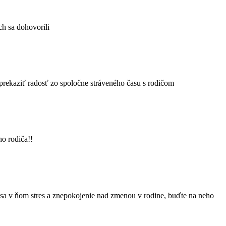
ch sa dohovorili
prekaziť radosť zo spoločne stráveného času s rodičom
o rodiča!!
ža sa v ňom stres a znepokojenie nad zmenou v rodine, buďte na neho