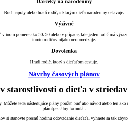
Darčeky na narodeniny
Buď napoly alebo hradí rodič, s ktorým dieťa narodeniny oslavuje.
Výživné
osť v inom pomere ako 50: 50 alebo v prípade, kde jeden rodič má výraz
tomto rodičov nijako neobmedzuje.
Dovolenka
Hradí rodič, ktorý s dieťaťom cestuje.
Návrhy časových plánov
starostlivosti o dieťa v striedave
y. Môžete teda následujúce plány použiť buď ako návod alebo len ako n
plán špeciálny formulár.
ov si stanovte presnú hodinu odovzdanie dieťaťa, vyhnete sa tak zb