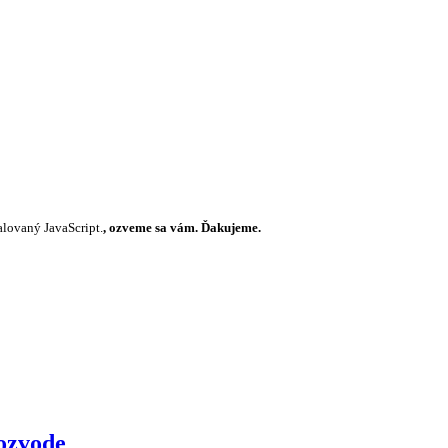
alovaný JavaScript.
, ozveme sa vám. Ďakujeme.
rozvode