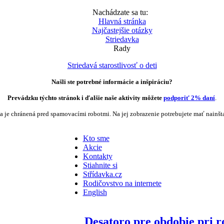
Nachádzate sa tu:
Hlavná stránka
Najčastejšie otázky
Striedavka
Rady
Striedavá starostlivosť o deti
Našli ste potrebné informácie a inšpiráciu?
Prevádzku týchto stránok i ďalšie naše aktivity môžete
podporiť 2% daní
.
a je chránená pred spamovacími robotmi. Na jej zobrazenie potrebujete mať nainšt
Kto sme
Akcie
Kontakty
Stiahnite si
Střídavka.cz
Rodičovstvo na internete
English
Desatoro pre obdobie pri 