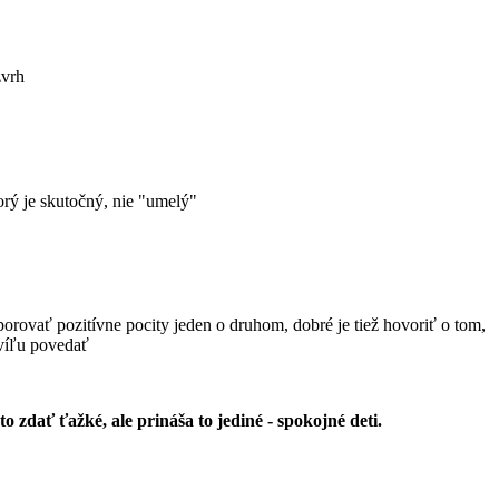
zvrh
orý je skutočný, nie "umelý"
porovať pozitívne pocity jeden o druhom, dobré je tiež hovoriť o tom,
hvíľu povedať
to zdať ťažké, ale prináša to jediné - spokojné deti.