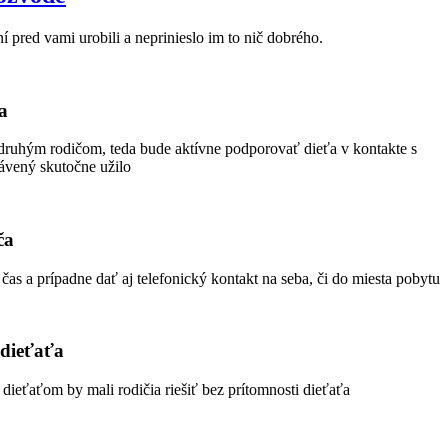
red vami urobili a neprinieslo im to nič dobrého.
a
 s druhým rodičom, teda bude aktívne podporovať dieťa v kontakte s
ávený skutočne užilo
ča
čas a prípadne dať aj telefonický kontakt na seba, či do miesta pobytu
 dieťaťa
dieťaťom by mali rodičia riešiť bez prítomnosti dieťaťa