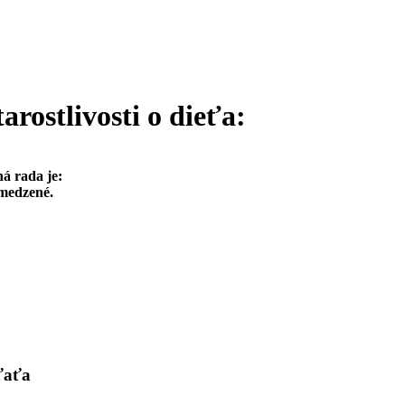
rostlivosti o dieťa:
ná rada je:
ymedzené.
ťaťa