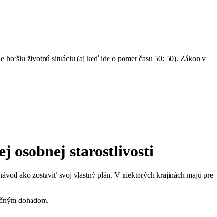
ne horšiu životnú situáciu (aj keď ide o pomer času 50: 50). Zákon v
j osobnej starostlivosti
ávod ako zostaviť svoj vlastný plán. V niektorých krajinách majú pre
ytočným dohadom.