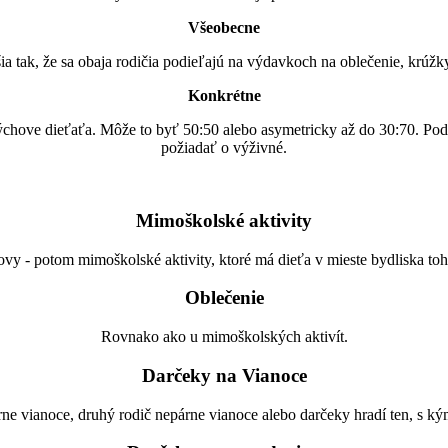
Všeobecne
šia tak, že sa obaja rodičia podieľajú na výdavkoch na oblečenie, krúžk
Konkrétne
ýchove dieťaťa. Môže to byť 50:50 alebo asymetricky až do 30:70. Po
požiadať o výživné.
Mimoškolské aktivity
y - potom mimoškolské aktivity, ktoré má dieťa v mieste bydliska toho
Oblečenie
Rovnako ako u mimoškolských aktivít.
Darčeky na Vianoce
ne vianoce, druhý rodič nepárne vianoce alebo darčeky hradí ten, s kým