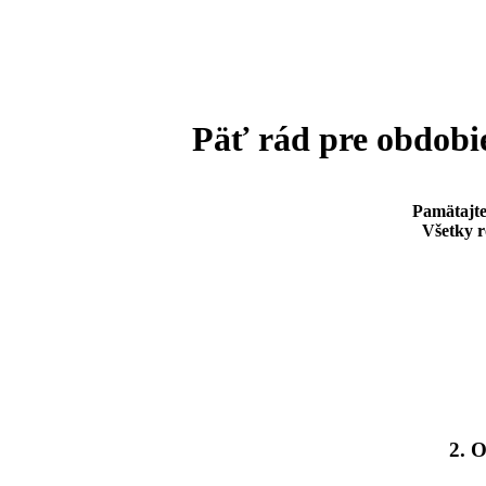
Päť rád pre obdobie
Pamätajte 
Všetky r
2. 