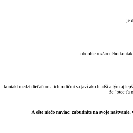
je 
obdobie rozšíreného kontakt
kontakt medzi dieťaťom a ich rodičmi sa javí ako hladší a tým aj lep
že "otec ťa 
A ešte niečo naviac: zabudnite na svoje naštvanie, v