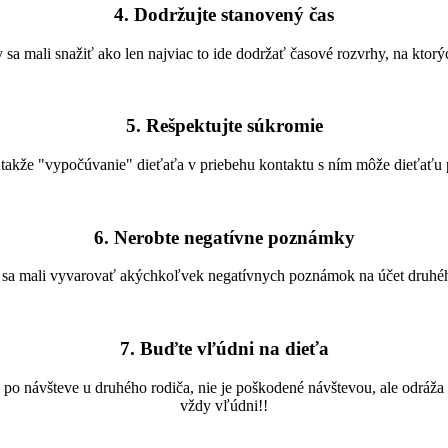
4. Dodržujte stanovený čas
y sa mali snažiť ako len najviac to ide dodržať časové rozvrhy, na ktorý
5. Rešpektujte súkromie
 takže "vypočúvanie" dieťaťa v priebehu kontaktu s ním môže dieťaťu 
6. Nerobte negatívne poznámky
y sa mali vyvarovať akýchkoľvek negatívnych poznámok na účet druhéh
7. Buďte vľúdni na dieťa
ia po návšteve u druhého rodiča, nie je poškodené návštevou, ale odrá
vždy vľúdni!!