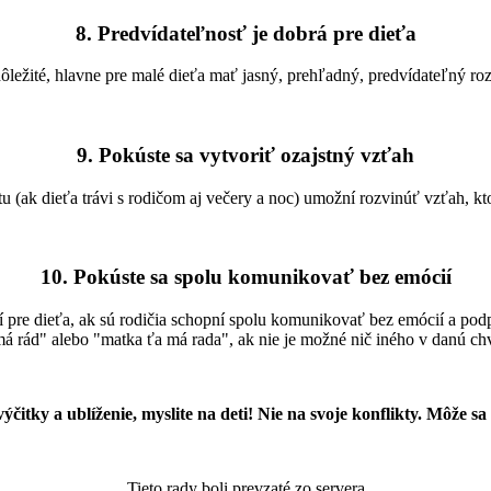
8. Predvídateľnosť je dobrá pre dieťa
dôležité, hlavne pre malé dieťa mať jasný, prehľadný, predvídateľný ro
9. Pokúste sa vytvoriť ozajstný vzťah
u (ak dieťa trávi s rodičom aj večery a noc) umožní rozvinúť vzťah, kt
10. Pokúste sa spolu komunikovať bez emócií
ší pre dieťa, ak sú rodičia schopní spolu komunikovať bez emócií a pod
má rád" alebo "matka ťa má rada", ak nie je možné nič iného v danú c
ýčitky a ublíženie, myslite na deti! Nie na
svoje konflikty. Môže sa 
Tieto rady boli prevzaté zo servera