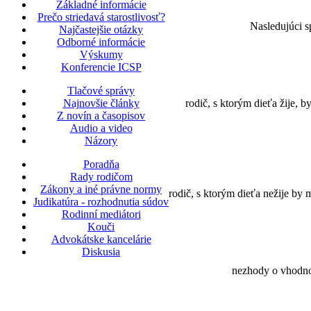
Základné informácie
Prečo striedavá starostlivosť?
Nasledujúci s
Najčastejšie otázky
Odborné informácie
Výskumy
Konferencie ICSP
Tlačové správy
Najnovšie články
rodič, s ktorým dieťa žije, 
Z novín a časopisov
Audio a video
Názory
Poradňa
Rady rodičom
Zákony a iné právne normy
rodič, s ktorým dieťa nežije by 
Judikatúra - rozhodnutia súdov
Rodinní mediátori
Kouči
Advokátske kancelárie
Diskusia
nezhody o vhodnos