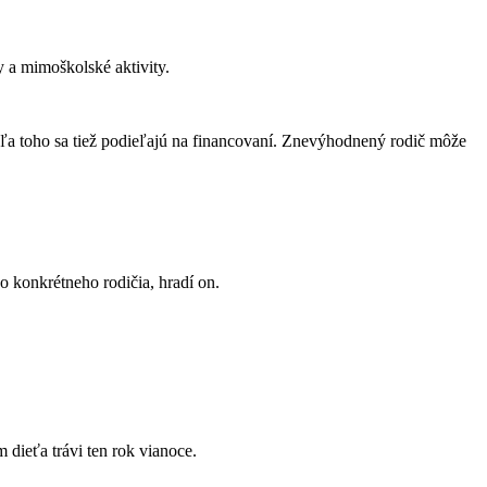
y a mimoškolské aktivity.
dľa toho sa tiež podieľajú na financovaní. Znevýhodnený rodič môže
 konkrétneho rodičia, hradí on.
 dieťa trávi ten rok vianoce.