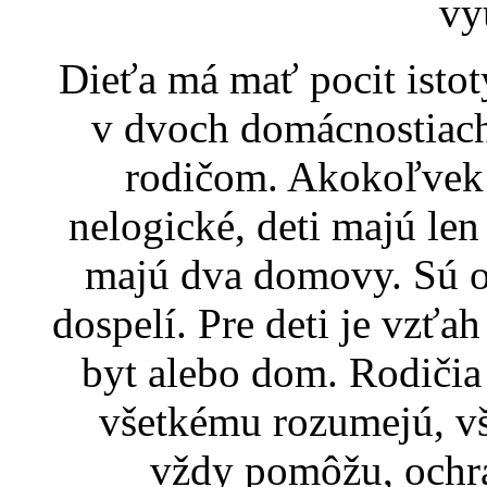
vy
Dieťa má mať pocit istot
v dvoch domácnostiach,
rodičom. Akokoľvek 
nelogické, deti majú le
majú dva domovy. Sú ov
dospelí. Pre deti je vzťah
byt alebo dom. Rodičia 
všetkému rozumejú, vš
vždy pomôžu, ochrá