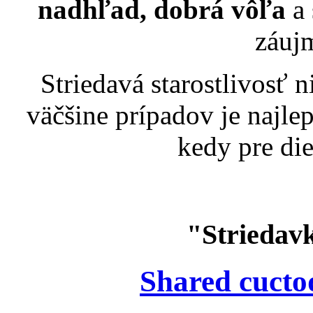
nadhľad, dobrá vôľa
a 
záuj
Striedavá starostlivosť n
väčšine prípadov je najle
kedy pre die
"Striedav
Shared cucto