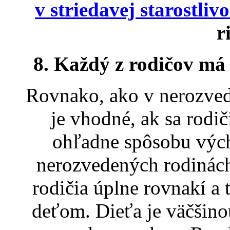
v striedavej starostlivo
r
8. Každý z rodičov má 
Rovnako, ako v nerozved
je vhodné, ak sa rodi
ohľadne spôsobu vých
nerozvedených rodinách
rodičia úplne rovnakí a 
deťom. Dieťa je väčšino