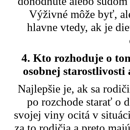
dohodnuté alebo súdom n
Výživné môže byť, al
hlavne vtedy, ak je d
4. Kto rozhoduje o tom
osobnej starostlivosti
Najlepšie je, ak sa rodi
po rozchode starať o d
svojej viny ocitá v situá
za to rodičia a preto m