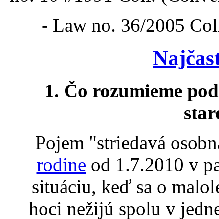
- Law no. 36/2005 Coll
Najčast
1. Čo rozumieme pod
star
Pojem "striedavá osobná
rodine
od 1.7.2010 v pa
situáciu, keď sa o malole
hoci nežijú spolu v jedn