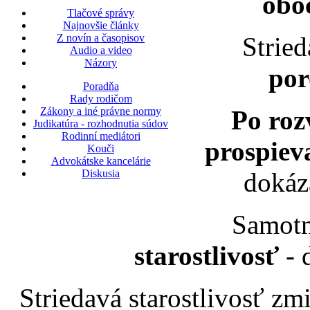
oboc
Tlačové správy
Najnovšie články
Stried
Z novín a časopisov
Audio a video
Názory
por
Poradňa
Rady rodičom
Po roz
Zákony a iné právne normy
Judikatúra - rozhodnutia súdov
Rodinní mediátori
prospiev
Kouči
Advokátske kancelárie
doká
Diskusia
Samot
starostlivosť
- 
Striedavá starostlivosť zm