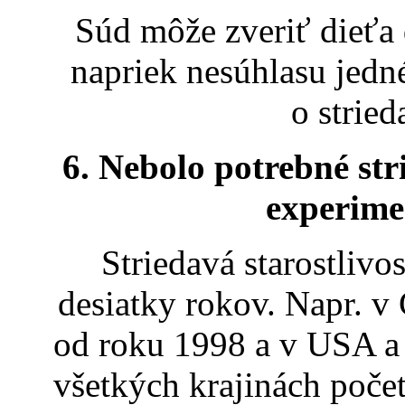
Súd môže zveriť dieťa d
napriek nesúhlasu jedn
o strie
6. Nebolo potrebné str
experime
Striedavá starostlivo
desiatky rokov. Napr. v
od roku 1998 a v USA a
všetkých krajinách počet 