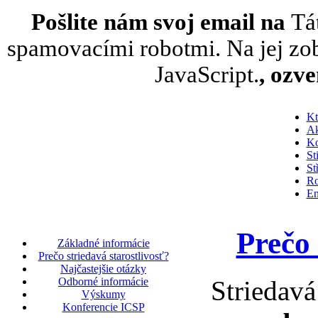
Pošlite nám svoj email na
Tá
spamovacími robotmi. Na jej zob
JavaScript.
, ozv
Kt
Ak
Ko
St
St
Ro
En
Prečo 
Základné informácie
Prečo striedavá starostlivosť?
Najčastejšie otázky
Striedavá
Odborné informácie
Výskumy
Konferencie ICSP