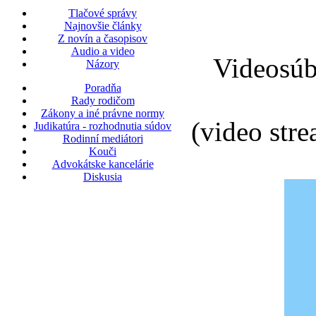
Tlačové správy
Najnovšie články
Z novín a časopisov
Audio a video
Videosúbo
Názory
Poradňa
Rady rodičom
Zákony a iné právne normy
(video str
Judikatúra - rozhodnutia súdov
Rodinní mediátori
Kouči
Advokátske kancelárie
Diskusia