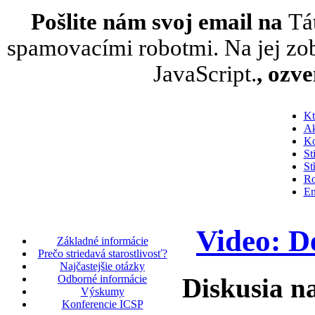
Pošlite nám svoj email na
Tá
spamovacími robotmi. Na jej zob
JavaScript.
, ozv
Kt
Ak
Ko
St
St
Ro
En
Video: D
Základné informácie
Prečo striedavá starostlivosť?
Najčastejšie otázky
Diskusia na
Odborné informácie
Výskumy
Konferencie ICSP