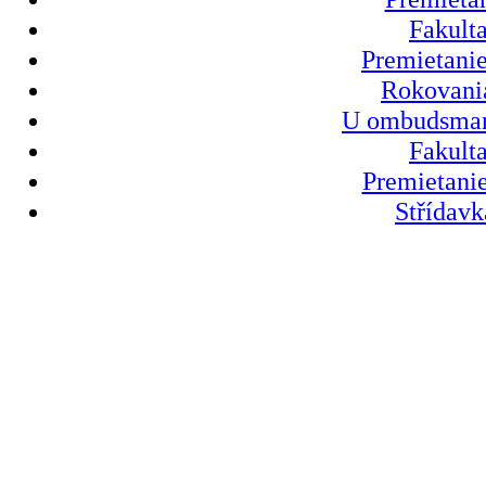
Fakult
Premietanie
Rokovania
U ombudsmank
Fakult
Premietanie
Střídavk