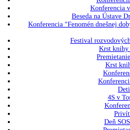
Konferencia v
Beseda na Ústave Dr
Konferencia "Fenomén dnešnej doby 
Festival rozvodových
Krst knihy
Premietanie
Krst kni
Konferenc
Konferenci
Deti
4S v To
Konferen
Priví
Deň SOS 
Premietan