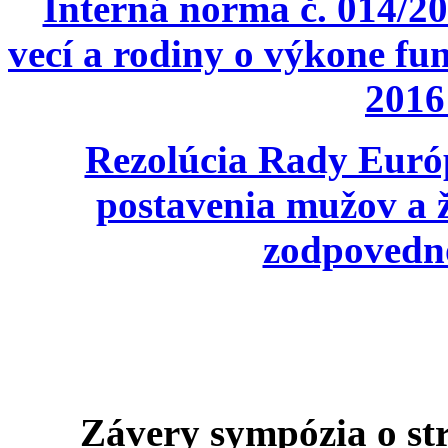
Interná norma č. 014/20
vecí a rodiny o výkone fu
2016
Rezolúcia Rady Európ
postavenia mužov a ž
zodpovedno
Závery sympózia o str