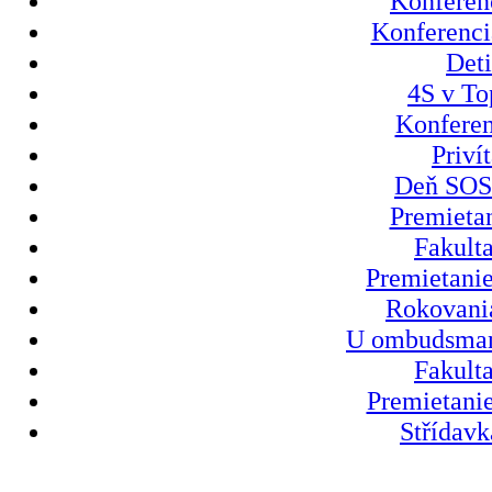
Konferenc
Konferenci
Deti
4S v To
Konferen
Priví
Deň SOS 
Premietan
Fakult
Premietanie
Rokovania
U ombudsmank
Fakult
Premietanie
Střídavk