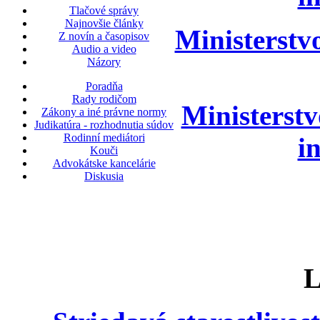
Tlačové správy
Najnovšie články
Ministerstvo
Z novín a časopisov
Audio a video
Názory
Poradňa
Rady rodičom
Ministerstv
Zákony a iné právne normy
Judikatúra - rozhodnutia súdov
Rodinní mediátori
i
Kouči
Advokátske kancelárie
Diskusia
L