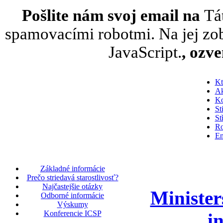
Pošlite nám svoj email na
Tá
spamovacími robotmi. Na jej zob
JavaScript.
, ozv
Kt
Ak
Ko
St
St
Ro
En
Základné informácie
Prečo striedavá starostlivosť?
Najčastejšie otázky
Minister
Odborné informácie
Výskumy
Konferencie ICSP
i