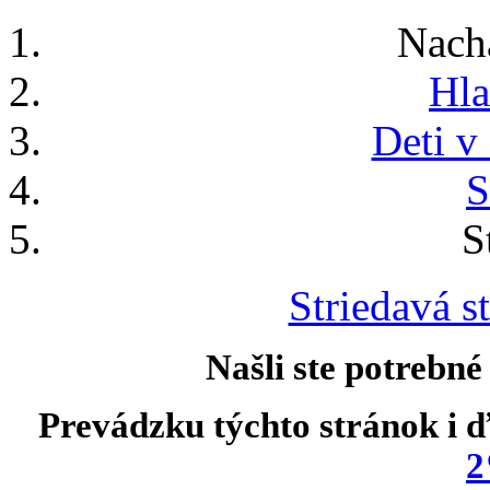
Nach
Hla
Deti v 
S
S
Striedavá st
Našli ste potrebné
Prevádzku týchto stránok i ď
2