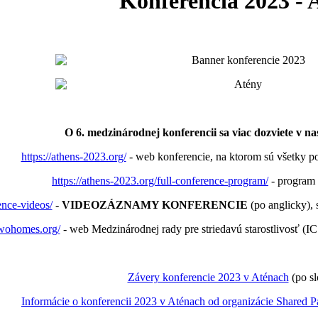
Konferencia 2023 - 
O 6. medzinárodnej konferencii sa viac dozviete v na
https://athens-2023.org/
- web konferencie, na ktorom sú všetky po
https://athens-2023.org/full-conference-program/
- program 
ence-videos/
-
VIDEOZÁZNAMY KONFERENCIE
(po anglicky), 
/twohomes.org/
- web Medzinárodnej rady pre striedavú starostlivosť (IC
Závery konferencie 2023 v Aténach
(po s
Informácie o konferencii 2023 v Aténach od organizácie Shared P