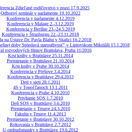
erencia Zdieľané rodičovstvo v praxi 17.9.2025
Odborný seminár v parlamente 19.10.2022
Konferencia v parlamente 4.12.2019
Konferencia v Malage 2.-3.12.2019
Konferencia v Berlíne 23.-24.5.2019
Konferencia v Štrasburgu 22.-23.11.2018
a na Ústave Dr. Pavla Blahu v Skalici 16.2.2018
šnej doby Striedavá starostlivosť" v Liptovskom Mikuláši 15.1.2018
val rozvodových filmov Bratislava, Praha 11/2016
Krst knihy v Bratislave 25.11.2014
Premietanie v Bratislave 21.10.2014
Krst knihy v Prahe 30.10.2014
Konferencia v Prešove 3.4.2014
Konferencia v Bratislave 29.4.2013
Deti v sieti 28.1.2011
4S v Topoľčanoch 13.1.2011
Konferencia v Prahe 4.10.2010
Privítanie SOS 1.7.2010
Deň SOS v Bratislave 3.6.2010
Premietanie v Trnave 24.3.2010
Fakulta v Trnave 11.4.2013
Premietanie v Bratislave 30.10.2012
Rokovania v Bratislave 2.7.2012
U ombudsmanky v Bratislave 19.6.2012