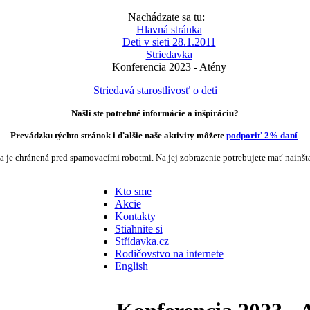
Nachádzate sa tu:
Hlavná stránka
Deti v sieti 28.1.2011
Striedavka
Konferencia 2023 - Atény
Striedavá starostlivosť o deti
Našli ste potrebné informácie a inšpiráciu?
Prevádzku týchto stránok i ďalšie naše aktivity môžete
podporiť 2% daní
.
a je chránená pred spamovacími robotmi. Na jej zobrazenie potrebujete mať nainšt
Kto sme
Akcie
Kontakty
Stiahnite si
Střídavka.cz
Rodičovstvo na internete
English