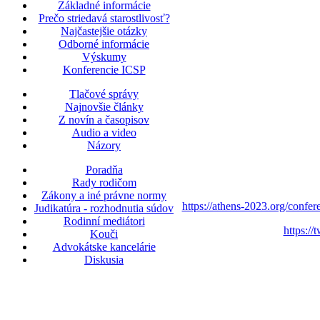
Základné informácie
Prečo striedavá starostlivosť?
Najčastejšie otázky
Odborné informácie
Výskumy
Konferencie ICSP
Tlačové správy
Najnovšie články
Z novín a časopisov
Audio a video
Názory
Poradňa
Rady rodičom
Zákony a iné právne normy
https://athens-2023.org/confer
Judikatúra - rozhodnutia súdov
Rodinní mediátori
https:/
Kouči
Advokátske kancelárie
Diskusia