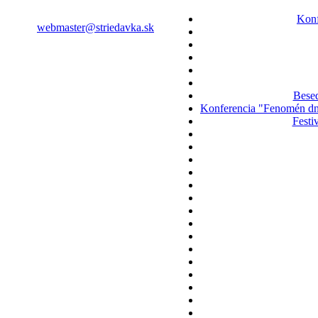
Konf
webmaster@striedavka.sk
Besed
Konferencia "Fenomén dne
Festi