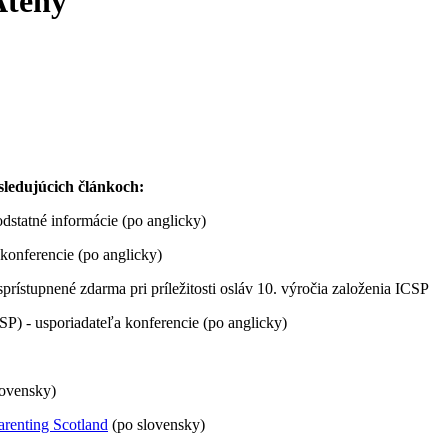
Atény
sledujúcich článkoch:
dstatné informácie (po anglicky)
konferencie (po anglicky)
sprístupnené zdarma pri príležitosti osláv 10. výročia založenia ICSP
SP) - usporiadateľa konferencie (po anglicky)
lovensky)
arenting Scotland
(po slovensky)